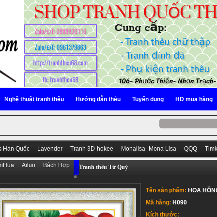
Nghệ thuật tranh thêu
Hướng dẫn thêu
Tuyển dụng
HD mua hàng
s Hàn Quốc
Lavender
Tranh 3D-hokee
Monalisa- Mona Lisa
QQQ
Tim
anHua
Ailuo
Bách Hợp
Tranh thêu Tứ Quý
Tên sản phẩm:
HOA HỒN
Mã hàng:
H090
Kích thước: