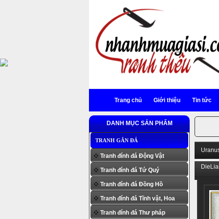
Trang chủ
Giới thiệu
Tin tức
DANH MỤC SẢN PHẨM
TRANH GẮN ĐÁ
Uranu
Tranh đính đá Động Vật
DieLi
Tranh đính đá Tứ Quý
Tranh đính đá Đồng Hồ
Tranh đính đá Tĩnh vật, Hoa
Tranh đính đá Thư pháp