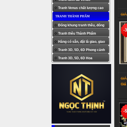
Tranh Venus chất lượng cao
GIÁ
TRANH THÀNH PHẨM
Giá
Đóng khung tranh thêu, đóng
-
Tranh thêu Thành Phẩm
khung tranh đính đá
Hàng có sẳn, đặt là giao, giao
Tranh 3D, 5D, 6D Phong cảnh
khi đặt
Tranh 3D, 5D, 6D Hoa
GIÁ
Giá
-