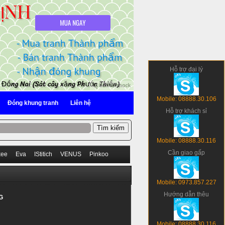
Hỗ trợ đại lý
Mobile: 08888.30.106
Đóng khung tranh
Liên hệ
Hỗ trợ khách sỉ
Mobile: 08888.30.116
Cần giao gấp
kee
Eva
IStitich
VENUS
Pinkoo
Mobile: 0973.857.227
Hướng dẫn thêu
G
Mobile: 08888.30.116