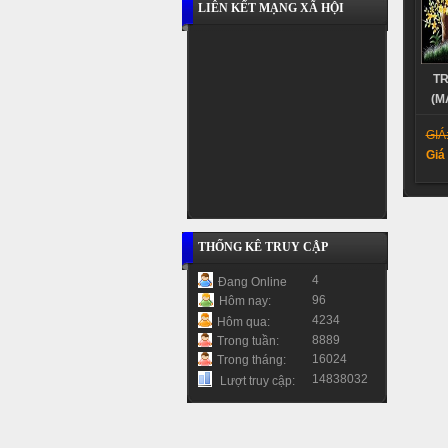
LIÊN KẾT MẠNG XÃ HỘI
TR
(M
GIÁ
Giá
THỐNG KÊ TRUY CẬP
4
Đang Online
96
Hôm nay:
4234
Hôm qua:
8889
Trong tuần:
16024
Trong tháng:
14838032
Lượt truy cập: