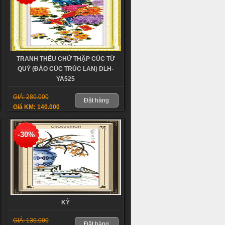
TRANH THÊU CHỮ THẬP CÚC TỨ
QUÝ (ĐÀO CÚC TRÚC LAN) DLH-
YA525
GIÁ: 280.000
Đặt hàng
Giá KM: 140.000
-30%
KỲ
GIÁ: 130.000
Đặt hàng