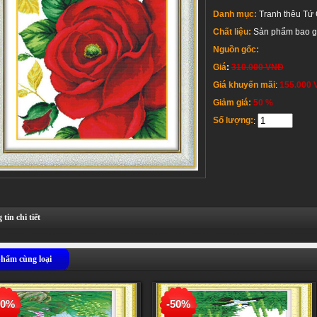
Danh mục:
Tranh thêu Tứ
Chất liệu:
Sản phẩm bao gồ
Nguồn gốc:
Giá
:
310.000 VNĐ
Giá khuyến mãi
:
155.000
Giảm giá:
50 %
Số lượng:
:
tin chi tiết
hẩm cùng loại
50%
-50%