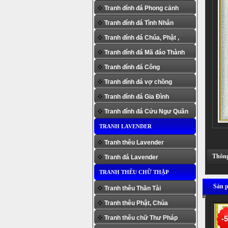
Tranh đính đá Phong cảnh
Tranh đính đá Tình Nhân
Tranh đính đá Chúa, Phật ,
Tranh đính đá Mã đáo Thành
Người
Tranh đính đá Công
Công
Tranh đính đá vợ chồng
Tranh đính đá Gia Đình
Tranh đính đá Cửu Ngư Quần
TRANH LAVENDER
Hội
Tranh thêu Lavender
Thông 
Tranh đá Lavender
TRANH THÊU CHỮ THẬP
Sản p
Tranh thêu Thần Tài
Tranh thêu Phật, Chúa
Tranh thêu chữ Thư Pháp
-