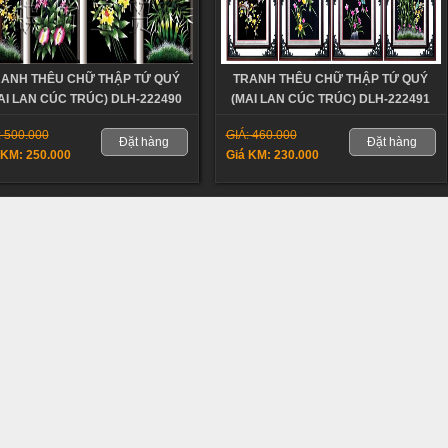
ANH THÊU CHỮ THẬP TỨ QUÝ
TRANH THÊU CHỮ THẬP TỨ QUÝ
AI LAN CÚC TRÚC) DLH-222490
(MAI LAN CÚC TRÚC) DLH-222491
: 500.000
GIÁ: 460.000
Đặt hàng
Đặt hàng
 KM: 250.000
Giá KM: 230.000