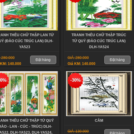
RANH THÊU CHỮ THẬP LAN TỨ
TRANH THÊU CHỮ THẬP TRÚC
UÝ (ĐÀO CÚC TRÚC LAN) DLH-
TỨ QUÝ (ĐÀO CÚC TRÚC LAN)
YA523
DLH-YA524
: 280.000
GIÁ: 280.000
Đặt hàng
Đặt hàng
 KM: 140.000
Giá KM: 140.000
50%
-30%
ANH THÊU CHỮ THẬP TỨ QUÝ
CẦM
ĐÀO - LAN - CÚC - TRÚC) DLH-
GIÁ: 130.000
A522, DLH-YA523, DLH-YA524,
Đặt hàng