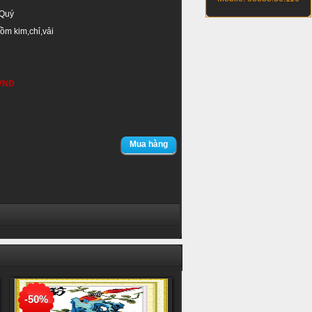
 Quý
m kim,chỉ,vải
 VNĐ
Mua hàng
-50%