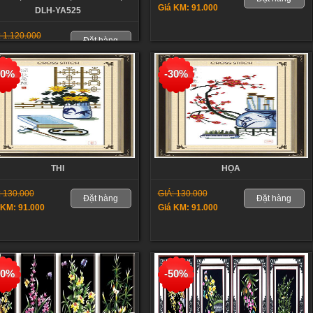
Giá KM: 91.000
DLH-YA525
: 1.120.000
Đặt hàng
 KM: 560.000
30%
-30%
THI
HỌA
: 130.000
GIÁ: 130.000
Đặt hàng
Đặt hàng
 KM: 91.000
Giá KM: 91.000
50%
-50%