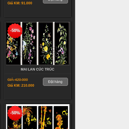
Giá KM: 91.000
-50%
MAI LAN CÚC TRÚC
GIÁ: 420.000
Đặt hàng
Giá KM: 210.000
-50%