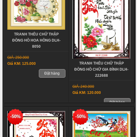
TRANH THÊU CHỮ THẬP
ĐỒNG HỒ HOA HỒNG DLH-
8050
GIÁ: 250.000
TRANH THÊU CHỮ THẬP
Giá KM: 125.000
ĐỒNG HỒ CHỮ GIA ĐÌNH DLH-
Đặt hàng
222688
GIÁ: 240.000
Giá KM: 120.000
Đặt hàng
-50%
-50%