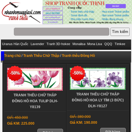
Uranus Hàn Quốc
Lavender
Tranh 3D-hokee
Monalisa- Mona Lisa
QQQ
Timkee
Eva
IStitich
VENUS
Pinkoo
DieLianHua
Ailuo
Bách Hợp
Trang chủ
/
Tranh Thêu Chữ Thập
/
Tranh thêu Đồng Hồ
-50%
-50%
TRANH THÊU CHỮ THẬP
TRANH THÊU CHỮ THẬP
ĐỒNG HỒ HOA LY TÍM (3 BỨC)
ĐỒNG HỒ HOA TULIP DLH-
DLH-Y8127
Y8139
GIÁ: 380.000
GIÁ: 450.000
Giá KM: 190.000
Giá KM: 225.000
Đặt hàng