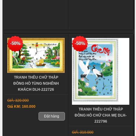
-50%
-50%
TRANH THÊU CHỮ THẬP
ĐỒNG HỒ TÙNG NGHÊNH
KHÁCH DLH-222726
GIÁ: 320.000
Giá KM: 160.000
TRANH THÊU CHỮ THẬP
ĐỒNG HỒ CHỮ CHA MẸ DLH-
Đặt hàng
222796
GIÁ: 310.000