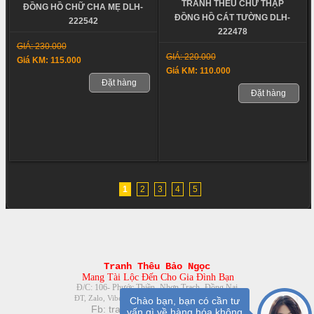
TRANH THÊU CHỮ THẬP
ĐỒNG HỒ CHỮ CHA MẸ DLH-
ĐỒNG HỒ CÁT TƯỜNG DLH-
222542
222478
GIÁ: 230.000
GIÁ: 220.000
Giá KM: 115.000
Giá KM: 110.000
Đặt hàng
Đặt hàng
1
2
3
4
5
Tranh Thêu Bảo Ngọc
Mang Tài Lộc Đến Cho Gia Đình Bạn
Đ/C: 106- Phước Thiền- Nhơn Trạch- Đồng Nai
08888.30.116- 0961.379.863
ĐT, Zalo, Viber:
Chào bạn, bạn có cần tư
Fb:
tranhtheuchuthapbienhoa
vấn gì về hàng hóa không